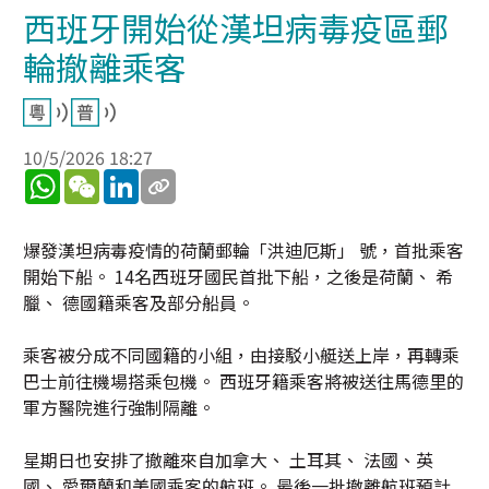
西班牙開始從漢坦病毒疫區郵
輪撤離乘客
10/5/2026 18:27
WhatsApp
WeChat
LinkedIn
爆發漢坦病毒疫情的荷蘭郵輪「洪迪厄斯」 號，首批乘客
開始下船。 14名西班牙國民首批下船，之後是荷蘭、 希
臘、 德國籍乘客及部分船員。
乘客被分成不同國籍的小組，由接駁小艇送上岸，再轉乘
巴士前往機場搭乘包機。 西班牙籍乘客將被送往馬德里的
軍方醫院進行強制隔離。
星期日也安排了撤離來自加拿大、 土耳其、 法國、英
國、 愛爾蘭和美國乘客的航班。 最後一批撤離航班預計