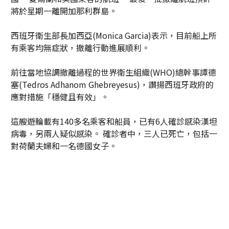
將於星期一離開加那利群島。
西班牙衛生部長加西亞(Monica Garcia)表示，目前船上所
有乘客均無症狀，撤離行動進展順利。
前往當地協調撤離過程的世界衛生組織(WHO)總幹事譚德
塞(Tedros Adhanom Ghebreyesus)，讚揚西班牙政府的
應對措施「穩健且有效」。
這艘遊輪載有140多名乘客和船員，已有6人確診感染漢坦
病毒，另兩人疑似感染。 確診者中，三人已死亡，包括一
對荷蘭夫婦和一名德國女子。