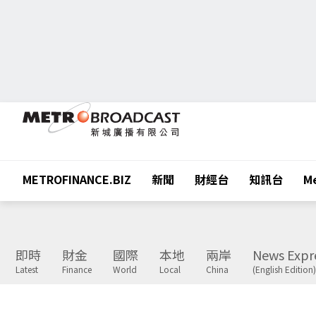
METROFINANCE.BIZ
新聞
財經台
知訊台
Me
即時
財金
國際
本地
兩岸
News Expr
Latest
Finance
World
Local
China
(English Edition)