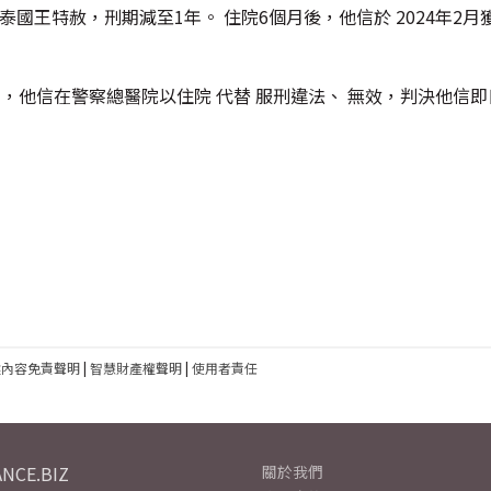
國王特赦，刑期減至1年。 住院6個月後，他信於 2024年2月
定，他信在警察總醫院以住院 代替 服刑違法、 無效，判決他信即
建內容免責聲明
|
智慧財產權聲明
|
使用者責任
NCE.BIZ
關於我們