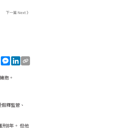
下一篇 Next 》
sApp
WeChat
Messenger
LinkedIn
其擁抱。
受假釋監管、
獲刑8年。 但他