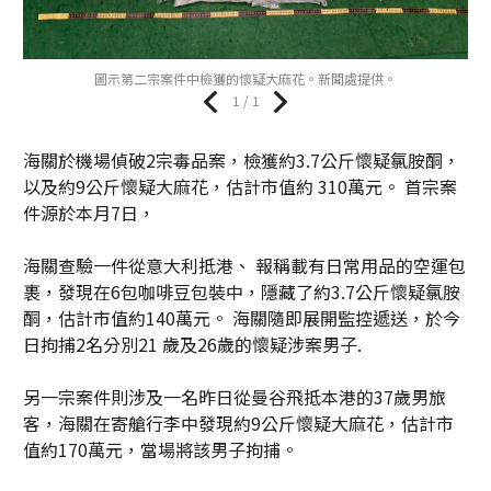
圖示第二宗案件中檢獲的懷疑大麻花。新聞處提供。
1 / 1
海關於機場偵破2宗毒品案，檢獲約3.7公斤懷疑氯胺酮，
以及約9公斤懷疑大麻花，估計市值約 310萬元。 首宗案
件源於本月7日，
海關查驗一件從意大利抵港、 報稱載有日常用品的空運包
裹，發現在6包咖啡豆包裝中，隱藏了約3.7公斤懷疑氯胺
酮，估計市值約140萬元。 海關隨即展開監控遞送，於今
日拘捕2名分別21 歲及26歲的懷疑涉案男子.
另一宗案件則涉及一名昨日從曼谷飛抵本港的37歲男旅
客，海關在寄艙行李中發現約9公斤懷疑大麻花，估計市
值約170萬元，當場將該男子拘捕。