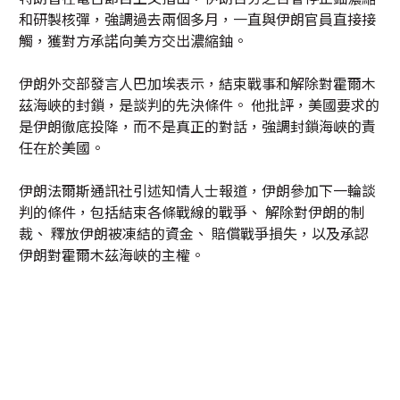
和研製核彈，強調過去兩個多月，一直與伊朗官員直接接
觸，獲對方承諾向美方交出濃縮鈾。
伊朗外交部發言人巴加埃表示，結束戰事和解除對霍爾木
茲海峽的封鎖，是談判的先決條件。 他批評，美國要求的
是伊朗徹底投降，而不是真正的對話，強調封鎖海峽的責
任在於美國。
伊朗法爾斯通訊社引述知情人士報道，伊朗參加下一輪談
判的條件，包括結束各條戰線的戰爭、 解除對伊朗的制
裁、 釋放伊朗被凍結的資金、 賠償戰爭損失，以及承認
伊朗對霍爾木茲海峽的主權。