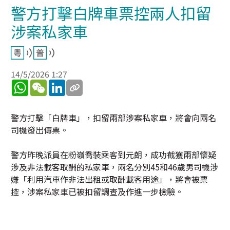
警方打擊白牌車票控兩人扣留
涉案私家車
14/5/2026 1:27
WhatsApp
WeChat
LinkedIn
警方打擊「白牌車」，扣留兩部涉案私家車，將會向兩名
司機發出傳票。
警方昨晚派員在粉嶺喬裝乘客到元朗，成功截獲兩部懷疑
涉及非法載客取酬的私家車，兩名分別45和46歲男司機涉
嫌「利用汽車作非法出租或取酬載客用途」，將會被票
控，涉案私家車已被扣留調查及作進一步檢驗。