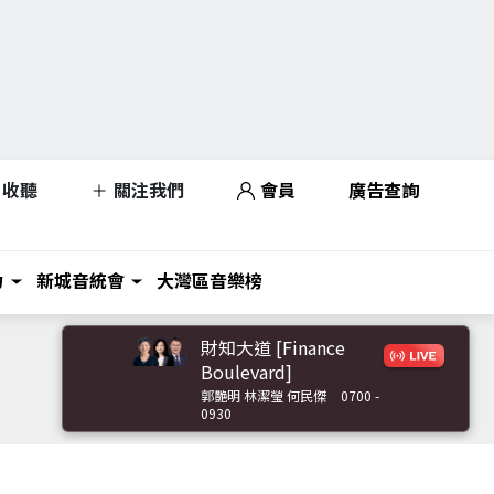
收聽
關注我們
會員
廣告查詢
力
新城音統會
大灣區音樂榜
財知大道 [Finance
Boulevard]
郭艷明 林潔瑩 何民傑
0700 -
0930