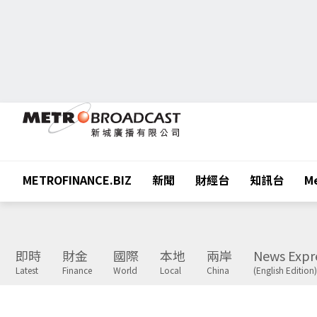
METROFINANCE.BIZ
新聞
財經台
知訊台
Me
即時
財金
國際
本地
兩岸
News Expr
Latest
Finance
World
Local
China
(English Edition)