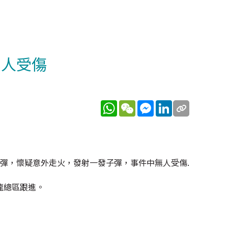
無人受傷
WhatsApp
WeChat
Messenger
LinkedIn
彈，懷疑意外走火，發射一發子彈，事件中無人受傷.
龍總區跟進。