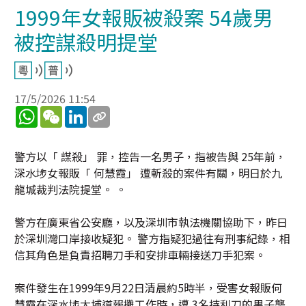
1999年女報販被殺案 54歲男
被控謀殺明提堂
17/5/2026 11:54
WhatsApp
WeChat
LinkedIn
警方以「 謀殺」 罪，控告一名男子，指被告與 25年前，
深水埗女報販「 何慧霞」 遭斬殺的案件有關，明日於九
龍城裁判法院提堂。 。
警方在廣東省公安廳，以及深圳市執法機關協助下，昨日
於深圳灣口岸接收疑犯。 警方指疑犯過往有刑事紀錄，相
信其角色是負責招聘刀手和安排車輛接送刀手犯案。
案件發生在1999年9月22日清晨約5時半，受害女報販何
慧霞在深水埗大埔道報攤工作時，遭 3名持利刀的男子襲