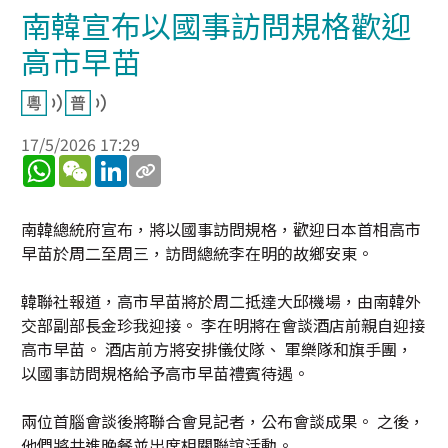
南韓宣布以國事訪問規格歡迎
高市早苗
17/5/2026 17:29
WhatsApp
WeChat
LinkedIn
南韓總統府宣布，將以國事訪問規格，歡迎日本首相高市
早苗於周二至周三，訪問總統李在明的故鄉安東。
韓聯社報道，高市早苗將於周二抵達大邱機場，由南韓外
交部副部長金珍我迎接。 李在明將在會談酒店前親自迎接
高市早苗。 酒店前方將安排儀仗隊、 軍樂隊和旗手團，
以國事訪問規格給予高市早苗禮賓待遇。
兩位首腦會談後將聯合會見記者，公布會談成果。 之後，
他們將共進晚餐並出席相關聯誼活動。