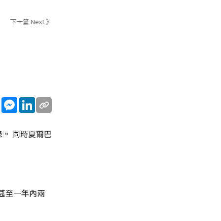
下一篇 Next 》
sApp
WeChat
Messenger
LinkedIn
錄。 同時夏爾巴
時甚至一年內兩