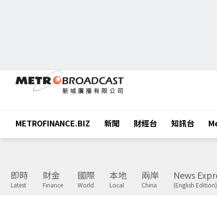
METROFINANCE.BIZ
新聞
財經台
知訊台
Me
即時
財金
國際
本地
兩岸
News Expr
Latest
Finance
World
Local
China
(English Edition)