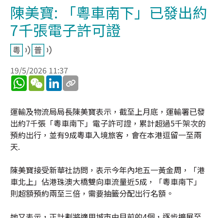
陳美寶: 「粵車南下」已發出約
7千張電子許可證
19/5/2026 11:37
WhatsApp
WeChat
LinkedIn
運輸及物流局局長陳美寶表示，截至上月底，運輸署已發
出約7千張「粵車南下」電子許可證，累計超過5千架次的
預約出行，並有9成粵車入境旅客，會在本港逗留一至兩
天.
陳美寶接受新華社訪問，表示今年內地五一黃金周，「港
車北上」佔港珠澳大橋雙向車流量近5成，「粵車南下」
則超額預約兩至三倍，需要抽籤分配出行名額。
她又表示，正計劃將適用城市由目前的4個，逐步擴展至