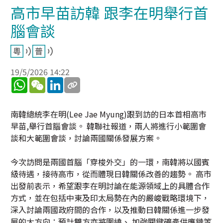
高市早苗訪韓 跟李在明舉行首
腦會談
19/5/2026 14:22
WhatsApp
WeChat
LinkedIn
南韓總統李在明(Lee Jae Myung)跟到訪的日本首相高市
早苗,舉行首腦會談。 韓聯社報道，兩人將進行小範圍會
談和大範圍會談，討論兩國關係發展方案。
今次訪問是兩國首腦「穿梭外交」的一環，南韓將以國賓
級待遇，接待高市，從而體現日韓關係改善的趨勢。 高市
出發前表示，希望跟李在明討論在能源領域上的具體合作
方式，並在包括中東及印太局勢在內的嚴峻戰略環境下，
深入討論兩國政府間的合作，以及推動日韓關係進一步發
展的大方向；預計雙方亦將圍繞、 加強關鍵礦產供應鏈等