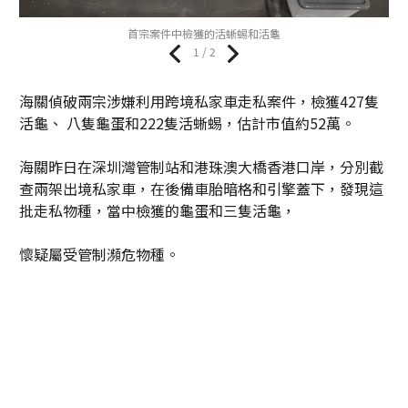
首宗案件中檢獲的活蜥蜴和活龜
1 / 2
海關偵破兩宗涉嫌利用跨境私家車走私案件，檢獲427隻
活龜、 八隻龜蛋和222隻活蜥蜴，估計市值約52萬。
海關昨日在深圳灣管制站和港珠澳大橋香港口岸，分別截
查兩架出境私家車，在後備車胎暗格和引擎蓋下，發現這
批走私物種，當中檢獲的龜蛋和三隻活龜，
懷疑屬受管制瀕危物種。