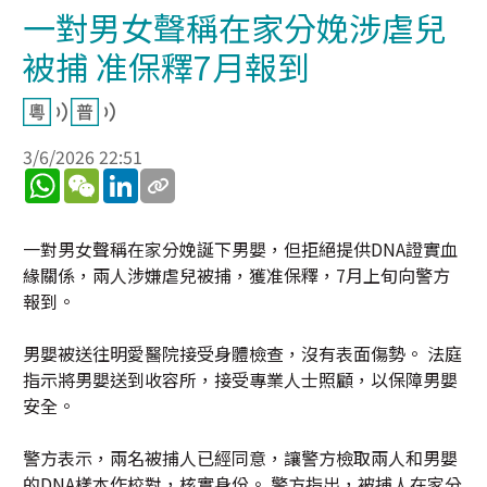
一對男女聲稱在家分娩涉虐兒
被捕 准保釋7月報到
3/6/2026 22:51
WhatsApp
WeChat
LinkedIn
一對男女聲稱在家分娩誕下男嬰，但拒絕提供DNA證實血
緣關係，兩人涉嫌虐兒被捕，獲准保釋，7月上旬向警方
報到。
男嬰被送往明愛醫院接受身體檢查，沒有表面傷勢。 法庭
指示將男嬰送到收容所，接受專業人士照顧，以保障男嬰
安全。
警方表示，兩名被捕人已經同意，讓警方檢取兩人和男嬰
的DNA樣本作校對，核實身份。 警方指出，被捕人在家分