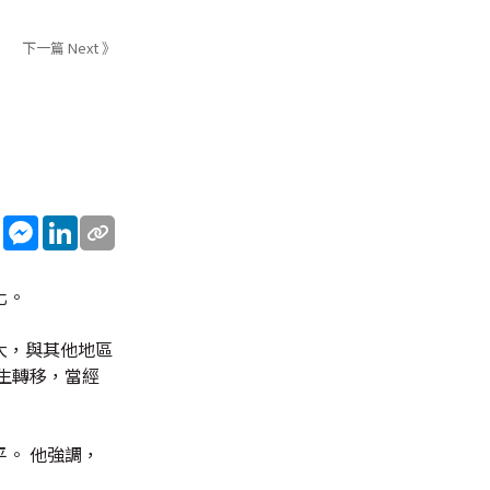
下一篇 Next 》
sApp
WeChat
Messenger
LinkedIn
化。
大，與其他地區
生轉移，當經
。 他強調，