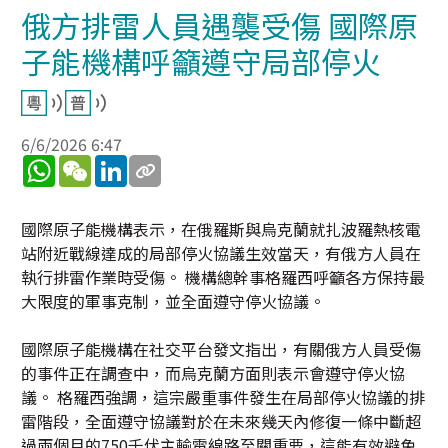
俄方排雷人員遇襲受傷 國際原
子能機構呼籲遵守局部停火
6/6/2026 6:47
WhatsApp
WeChat
LinkedIn
國際原子能機構表示，在俄羅斯與烏克蘭就扎波羅熱核電
站附近戰線達成的局部停火協議生效當天，有俄方人員在
執行排雷作業時受傷。 機構總幹事格羅西呼籲各方保持最
大限度的軍事克制，並全面遵守停火協議。
國際原子能機構在社交平台發文指出，有關俄方人員受傷
的事件正在調查中，而烏克蘭方面則表示會遵守停火協
議。 格羅西強調，這宗嚴重事件發生在局部停火協議的排
雷階段，全面遵守協議對於在未來幾天內修復一條中斷超
過兩個月的750千伏主輸電線路至關重要，這能有效避免