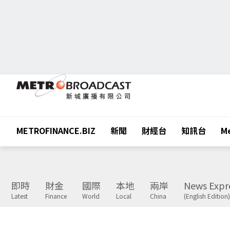
METROFINANCE.BIZ
新聞
財經台
知訊台
Me
即時
財金
國際
本地
兩岸
News Expr
Latest
Finance
World
Local
China
(English Edition)