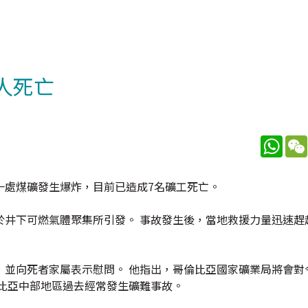
人死亡
What
一處煤礦發生爆炸，目前已造成7名礦工死亡。
於井下可燃氣體聚集所引發。 事故發生後，當地救援力量迅速趕
，並向死者家屬表示慰問。 他指出，哥倫比亞國家礦業局將會對
比亞中部地區過去經常發生礦難事故。