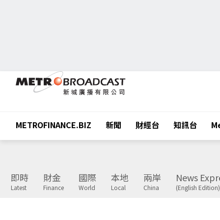
METROFINANCE.BIZ
新聞
財經台
知訊台
Me
即時
財金
國際
本地
兩岸
News Expr
Latest
Finance
World
Local
China
(English Edition)