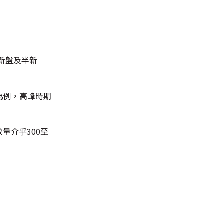
新盤及半新
為例，高峰時期
量介乎300至