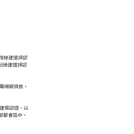
享用綠建環評認
登記綠建環評認
0萬噸碳排放，
源建築認證，以
部都會區中，