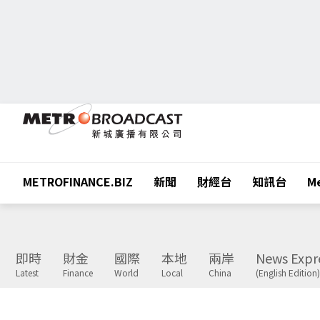
METROFINANCE.BIZ
新聞
財經台
知訊台
Me
即時
財金
國際
本地
兩岸
News Expr
Latest
Finance
World
Local
China
(English Edition)