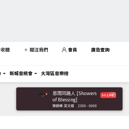
收聽
關注我們
會員
廣告查詢
力
新城音統會
大灣區音樂榜
恩雨同路人 [Showers
of Blessing]
陳錦輝 梁文姬
2300 - 0000