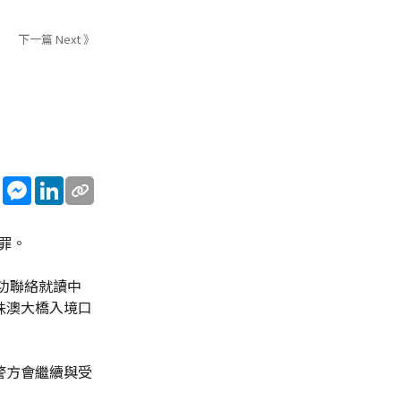
下一篇 Next 》
sApp
WeChat
Messenger
LinkedIn
罪。
功聯絡就讀中
珠澳大橋入境口
警方會繼續與受