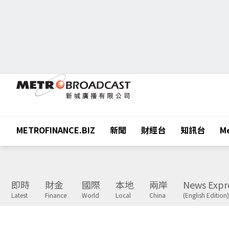
METROFINANCE.BIZ
新聞
財經台
知訊台
Me
即時
財金
國際
本地
兩岸
News Expr
Latest
Finance
World
Local
China
(English Edition)