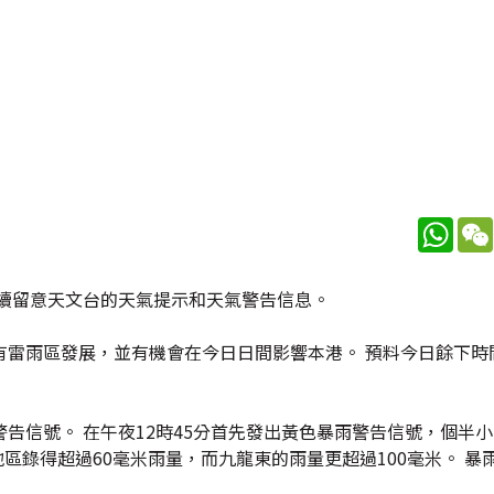
What
續留意天文台的天氣提示和天氣警告信息。
有雷雨區發展，並有機會在今日日間影響本港。 預料今日餘下時
告信號。 在午夜12時45分首先發出黃色暴雨警告信號，個半
區錄得超過60毫米雨量，而九龍東的雨量更超過100毫米。 暴