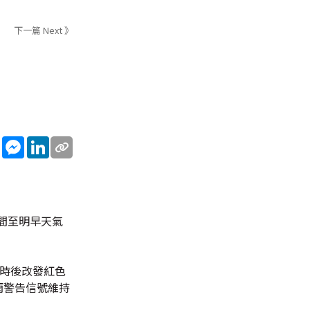
下一篇 Next 》
sApp
WeChat
Messenger
LinkedIn
間至明早天氣
小時後改發紅色
雨警告信號維持