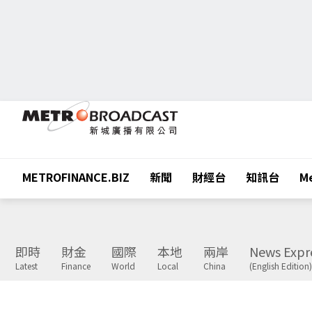
METROFINANCE.BIZ
新聞
財經台
知訊台
Me
即時
財金
國際
本地
兩岸
News Expr
Latest
Finance
World
Local
China
(English Edition)