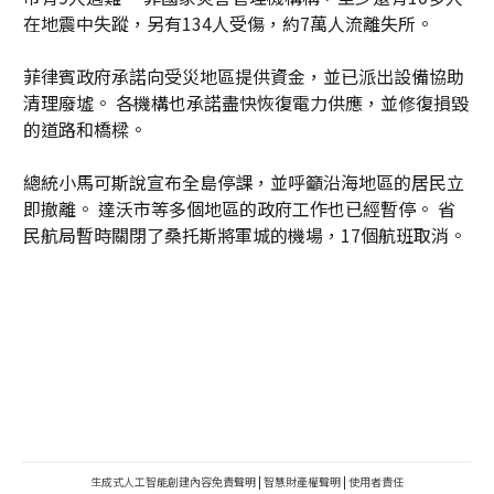
在地震中失蹤，另有134人受傷，約7萬人流離失所。
菲律賓政府承諾向受災地區提供資金，並已派出設備協助
清理廢墟。 各機構也承諾盡快恢復電力供應，並修復損毀
的道路和橋樑。
總統小馬可斯說宣布全島停課，並呼籲沿海地區的居民立
即撤離。 達沃市等多個地區的政府工作也已經暫停。 省
民航局暫時關閉了桑托斯將軍城的機場，17個航班取消。
生成式人工智能創建內容免責聲明
|
智慧財產權聲明
|
使用者責任