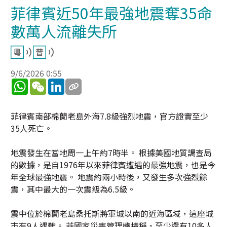
菲律賓近50年最強地震奪35命
數萬人流離失所
9/6/2026 0:55
WhatsApp
WeChat
LinkedIn
菲律賓南部棉蘭老島外海7.8級強烈地震，官方證實至少
35人死亡。
地震發生在當地周一上午約7時半。 根據美國地質調查局
的數據，是自1976年以來菲律賓遭遇的最強地震，也是今
年全球最強地震。 地震約兩小時後，又發生多次強烈餘
震，其中最大的一次震級為6.5級。
震中位於棉蘭老島桑托斯將軍城以南的近海區域，這座城
市有9人遇難。 菲國家災害管理機構稱，至少還有10多人