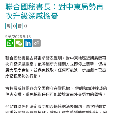
聯合國秘書長：對中東局勢再
次升級深感擔憂
9/6/2026 5:13
WhatsApp
WeChat
LinkedIn
聯合國秘書長古特雷斯發表聲明，對中東地區近期局勢再
次升級深感擔憂；他呼籲所有相關方立即停止襲擊，保持
最大限度克制，並避免採取，任何可能進一步加劇本已高
度緊張局勢的行動。
古特雷斯敦促各方全面遵守在黎巴嫩、 伊朗和加沙達成的
停火安排，避免採取任何可能破壞當前外交努力的舉措。
他又對以色列決定關閉加沙過境點深表關切，再次呼籲立
即重新開放所有過境點，確保人道主義援助能夠迅速、 安