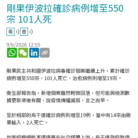
剛果伊波拉確診病例增至550
宗 101人死
9/6/2026 12:55
WhatsApp
WeChat
LinkedIn
剛果民主共和國伊波拉病毒確診個案繼續上升，累計確診
病例增至550宗，101人死亡，治愈病例則增至19宗。
衛生部報告指，新增個案雖然輕微回落，但可能與檢測數
據更新滯後有關，說疫情傳播減弱，言之尚早。
至於相鄰的烏干達確診病例則增至19例，當中有14宗由剛
果輸入，2人死亡。
世衛組織總幹事譚德塞在社交媒體上說，烏干達政府對伊