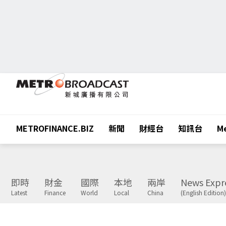
METROFINANCE.BIZ
新聞
財經台
知訊台
Me
即時
財金
國際
本地
兩岸
News Expr
Latest
Finance
World
Local
China
(English Edition)