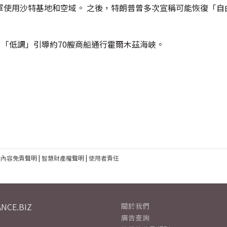
軍使用沙特基地和空域。 之後，特朗普曾多次宣稱可能恢復「自
，「低調」引導約70艘商船通行霍爾木茲海峽。
建內容免責聲明
|
智慧財產權聲明
|
使用者責任
NCE.BIZ
關於我們
廣告查詢