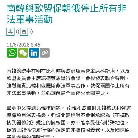
南韓與歐盟促朝俄停止所有非
法軍事活動
11/6/2026 8:45
WhatsApp
WeChat
LinkedIn
南韓總統李在明在比利時與歐洲理事會主席科斯塔，以及
歐盟委員會主席馮德萊恩舉行會談，會後發表聯合聲明，
強烈譴責北韓和俄羅斯非法軍事合作，敦促兩國停止所有
非法軍事活動，並強調俄烏全面停火至關重要。
聲明中又提到北韓核問題， 南韓和歐盟對北韓核武和彈道
導彈項目深表擔憂，強調北韓絕對不會獲承認為《不擴散
核武器條約》規定的擁核國，亦不能享受任何特殊地位，
促請北韓儘快履行條約規定的非擁核國義務，以及國際原
子能機構的保障協定。