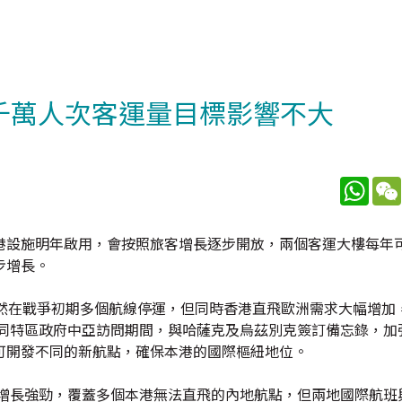
千萬人次客運量目標影響不大
What
抵港設施明年啟用，會按照旅客增長逐步開放，兩個客運大樓每年可
步增長。
雖然在戰爭初期多個航線停運，但同時香港直飛歐洲需求大幅增加
隨同特區政府中亞訪問期間，與哈薩克及烏茲別克簽訂備忘錄，加
可開發不同的新航點，確保本港的國際樞紐地位。
場增長強勁，覆蓋多個本港無法直飛的內地航點，但兩地國際航班