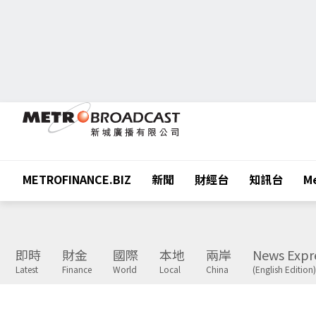
METROFINANCE.BIZ
新聞
財經台
知訊台
Me
即時
財金
國際
本地
兩岸
News Expr
Latest
Finance
World
Local
China
(English Edition)