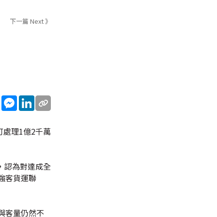
下一篇 Next 》
sApp
WeChat
Messenger
LinkedIn
處理1億2千萬
，認為對達成全
強客貨運聯
與客量仍然不