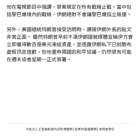
他在電視節目中強調，草案規定在所有戰線止戰，當中包
括黎巴嫩境內的戰線，伊朗絕對不會讓黎巴嫩孤立無援。
另外，美國總統特朗普接受訪問時，讚揚伊朗外長的貼文
非常正面。 雖然特朗普早前不滿伊朗國營媒體宣稱伊方會
立即獲得數百億美元凍結資產，並透露伊朗私下已就散布
虛假訊息道歉，但他重申兩國的和平協議，仍然很有可能
在週末或者星期一正式簽署。
生成式人工智能創建內容免責聲明
|
智慧財產權聲明
|
使用者責任