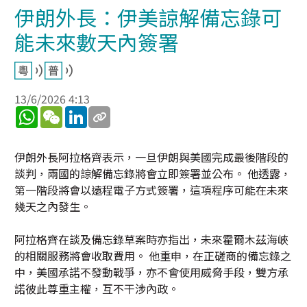
伊朗外長：伊美諒解備忘錄可
能未來數天內簽署
13/6/2026 4:13
WhatsApp
WeChat
LinkedIn
伊朗外長阿拉格齊表示，一旦伊朗與美國完成最後階段的
談判，兩國的諒解備忘錄將會立即簽署並公布。 他透露，
第一階段將會以遠程電子方式簽署，這項程序可能在未來
幾天之內發生。
阿拉格齊在談及備忘錄草案時亦指出，未來霍爾木茲海峽
的相關服務將會收取費用。 他重申，在正磋商的備忘錄之
中，美國承諾不發動戰爭，亦不會使用威脅手段，雙方承
諾彼此尊重主權，互不干涉內政。