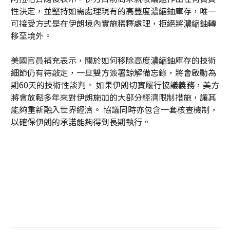
性決定，並堅持如需處理現有的高豐度濃縮鈾庫存，唯一
可接受方式是在伊朗境內實施稀釋處理，拒絕將濃縮鈾轉
移至境外。
美國官員補充表示，關於如何移除高度濃縮鈾庫存的技術
細節仍有待敲定，一旦雙方簽署諒解備忘錄，將會啟動為
期60天的技術性談判。 如果伊朗切實履行協議義務，美方
將會放鬆多年來對伊朗施加的大部分經濟限制措施，讓其
能夠重新融入世界經濟。 協議同時亦包含一套核查機制，
以確保伊朗的承諾能夠得到長期執行。