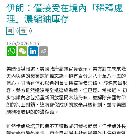
伊朗：僅接受在境內「稀釋處
理」濃縮鈾庫存
13/6/2026 5:15
WhatsApp
WeChat
LinkedIn
美國傳媒報道，美國政府高級官員表示，美方對在未來幾
天內與伊朗簽署諒解備忘錄，抱有百分之八十至八十五的
信心，同時有信心以色列會支持這項備忘錄。 該名官員形
容，雙方雖然還沒完全抵達終點線，但已經非常接近。 初
步協議內容包括重新開放霍爾木茲海峽，並解除美國對伊
朗的海上封鎖，這將會促成伊朗放棄其核計劃，並令美國
能夠獲取伊朗的濃縮鈾。
雖然伊朗承諾無限期不再獲取或研發核武器，但伊朗外長
阿拉格齊隨後表示，伊方目前尚未就核議題作出任何實質