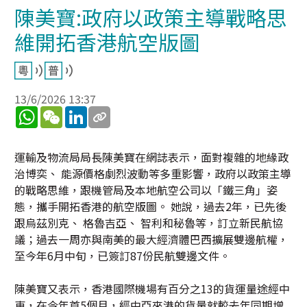
陳美寶:政府以政策主導戰略思
維開拓香港航空版圖
13/6/2026 13:37
WhatsApp
WeChat
LinkedIn
運輸及物流局局長陳美寶在網誌表示，面對複雜的地緣政
治博奕、 能源價格劇烈波動等多重影響，政府以政策主導
的戰略思維，跟機管局及本地航空公司以「鐵三角」姿
態，攜手開拓香港的航空版圖。 她說，過去2年，已先後
跟烏茲別克、 格魯吉亞、 智利和秘魯等，訂立新民航協
議；過去一周亦與南美的最大經濟體巴西擴展雙邊航權，
至今年6月中旬，已簽訂87份民航雙邊文件。
陳美寶又表示，香港國際機場有百分之13的貨運量途經中
東，在今年首5個月，經中亞來港的貨量就較去年同期增