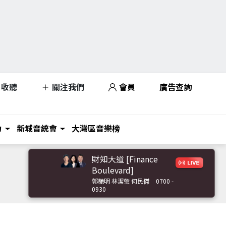
收聽
關注我們
會員
廣告查詢
力
新城音統會
大灣區音樂榜
財知大道 [Finance
Boulevard]
郭艷明 林潔瑩 何民傑
0700 -
0930