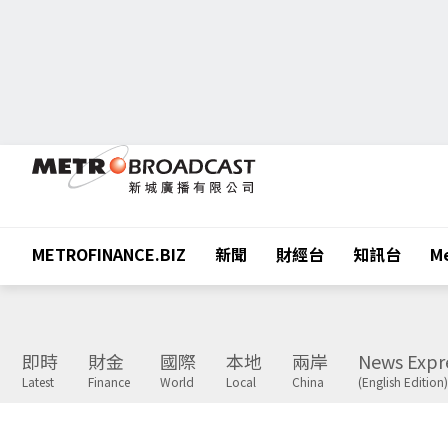
METROFINANCE.BIZ
新聞
財經台
知訊台
Me
即時
財金
國際
本地
兩岸
News Expr
Latest
Finance
World
Local
China
(English Edition)