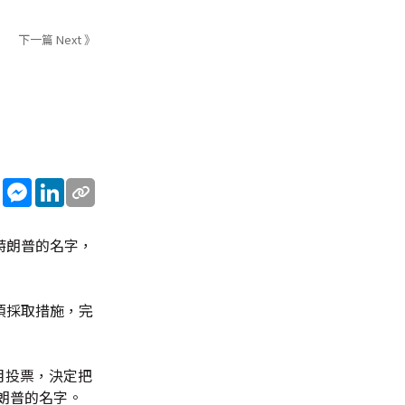
下一篇 Next 》
sApp
WeChat
Messenger
LinkedIn
特朗普的名字，
須採取措施，完
月投票，決定把
朗普的名字。