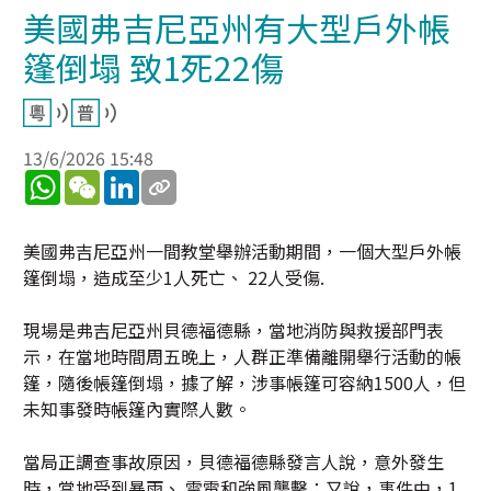
美國弗吉尼亞州有大型戶外帳
篷倒塌 致1死22傷
13/6/2026 15:48
WhatsApp
WeChat
LinkedIn
美國弗吉尼亞州一間教堂舉辦活動期間，一個大型戶外帳
篷倒塌，造成至少1人死亡、 22人受傷.
現場是弗吉尼亞州貝德福德縣，當地消防與救援部門表
示，在當地時間周五晚上，人群正準備離開舉行活動的帳
篷，隨後帳篷倒塌，據了解，涉事帳篷可容納1500人，但
未知事發時帳篷內實際人數。
當局正調查事故原因，貝德福德縣發言人說，意外發生
時，當地受到暴雨、 雷電和強風襲擊；又說，事件中，1