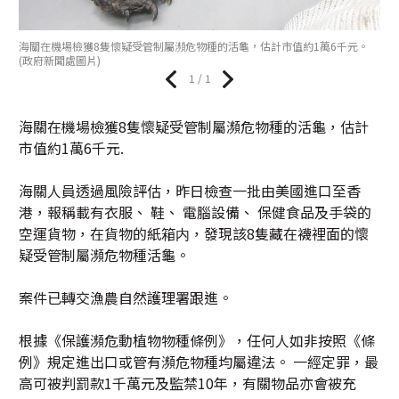
海關在機場檢獲8隻懷疑受管制屬瀕危物種的活龜，估計市值約1萬6千元。
(政府新聞處圖片)
1 / 1
海關在機場檢獲8隻懷疑受管制屬瀕危物種的活龜，估計
市值約1萬6千元.
海關人員透過風險評估，昨日檢查一批由美國進口至香
港，報稱載有衣服、 鞋、 電腦設備、 保健食品及手袋的
空運貨物，在貨物的紙箱内，發現該8隻藏在襪裡面的懷
疑受管制屬瀕危物種活龜。
案件已轉交漁農自然護理署跟進。
根據《保護瀕危動植物物種條例》，任何人如非按照《條
例》規定進出口或管有瀕危物種均屬違法。 一經定罪，最
高可被判罰款1千萬元及監禁10年，有關物品亦會被充