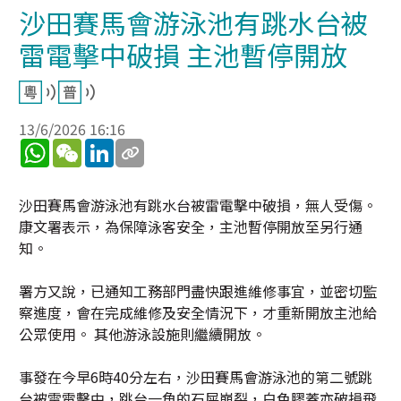
沙田賽馬會游泳池有跳水台被
雷電擊中破損 主池暫停開放
13/6/2026 16:16
WhatsApp
WeChat
LinkedIn
沙田賽馬會游泳池有跳水台被雷電擊中破損，無人受傷。
康文署表示，為保障泳客安全，主池暫停開放至另行通
知。
署方又說，已通知工務部門盡快跟進維修事宜，並密切監
察進度，會在完成維修及安全情況下，才重新開放主池給
公眾使用。 其他游泳設施則繼續開放。
事發在今早6時40分左右，沙田賽馬會游泳池的第二號跳
台被雷電擊中，跳台一角的石屎崩裂，白色膠蓋亦破損飛