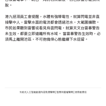
脫。
港九拯溺員工會提醒，水體有強導電性，就算閃電並非直
接擊中人，雷擊水面的電流都會透過池水，大範圍擴散。
市民如果聽到雷響或看見烏雲閃電，就算天文台雷暴警告
未生效，都要立即遠離所有水域。 當雷暴警告生效時，必
須馬上離開池區，不可抱僥倖心態繼續下水逗留。
生成式人工智能創建內容免責聲明
|
智慧財產權聲明
|
使用者責任