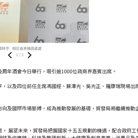
馬時亨 : 相信香港機遇處處
1 / 2
及周年酒會今日舉行，吸引逾1000位政商界嘉賓出席。
亨，以及四位前任主席馮國經、蘇澤光、吳光正、羅康瑞現場出
方向及國際市場脈搏，成為推動發展的基礎，貿發局將繼續推動
處。 展望未來，貿發局把握國家十五五規劃的機遇，配合政府工
網絡及供應鏈、科技及數碼創新、大健康及創意產業、消費品及