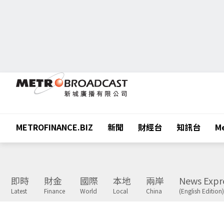
METROFINANCE.BIZ
新聞
財經台
知訊台
Me
即時
財金
國際
本地
兩岸
News Expr
Latest
Finance
World
Local
China
(English Edition)