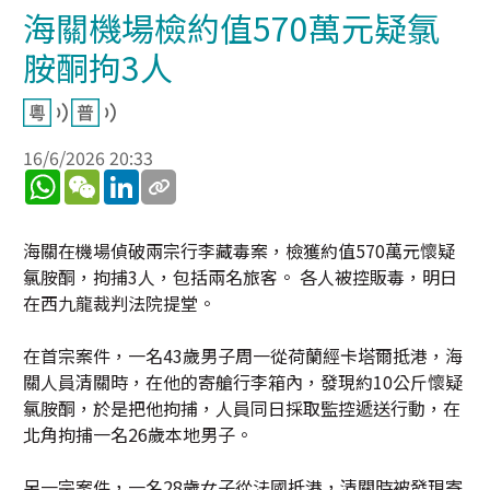
海關機場檢約值570萬元疑氯
胺酮拘3人
16/6/2026 20:33
WhatsApp
WeChat
LinkedIn
海關在機場偵破兩宗行李藏毒案，檢獲約值570萬元懷疑
氯胺酮，拘捕3人，包括兩名旅客。 各人被控販毒，明日
在西九龍裁判法院提堂。
在首宗案件，一名43歲男子周一從荷蘭經卡塔爾抵港，海
關人員清關時，在他的寄艙行李箱內，發現約10公斤懷疑
氯胺酮，於是把他拘捕，人員同日採取監控遞送行動，在
北角拘捕一名26歲本地男子。
另一宗案件，一名28歲女子從法國抵港，清關時被發現寄