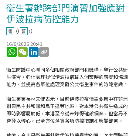
衞生署辦跨部門演習加強應對
伊波拉病防控能力
16/6/2026 20:41
WhatsApp
WeChat
LinkedIn
衞生防護中心聯同多個相關政府部門和機構，舉行公共衞
生演習，強化處理疑似伊波拉病輸入個案時的應變和協調
能力，並提高各單位處理突發公共衞生事件的防範意識。
衞生署署長林文健表示，目前伊波拉疫情主要集中在非洲
剛果民主共和國和烏干達等地區，對本港公共衞生造成的
即時影響屬於低，本港至今從未錄得確診個案，但當局不
會掉以輕心，已全方位落實各項防控措施和應變部署。
他說，今次是衞生署針對伊波拉病舉辦的第二次大型跨部