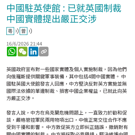
中國駐英使館 : 已就英國制裁
中國實體提出嚴正交涉
16/6/2026 21:44
WhatsApp
WeChat
LinkedIn
英國政府宣布對一些國家實體及個人實施制裁，因為他們
向俄羅斯提供關鍵軍事裝備，其中包括4間中國實體。 中
國駐英國大使館發言人回應，中方堅決反對英方實施並無
國際法依據的單邊制裁、損害中國企業權益，已就此向英
方嚴正交涉。
發言人說，中方在烏克蘭危機問題上，一直致力於勸和促
談，嚴格管控軍民兩用物項出口，中俄正常交往合作不應
受到干擾和影響。 中方敦促英方立即糾正錯誤，撤銷對有
關中國實體的制裁。 中方將採取必要舉措，堅決維護中國