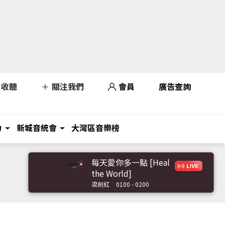
收聽
關注我們
會員
廣告查詢
力
新城音統會
大灣區音樂榜
每天愛你多一點 [Heal
the World]
梁劍紅
0100 - 0200