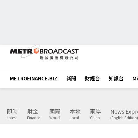
METROFINANCE.BIZ
新聞
財經台
知訊台
Me
即時
財金
國際
本地
兩岸
News Expr
Latest
Finance
World
Local
China
(English Edition)