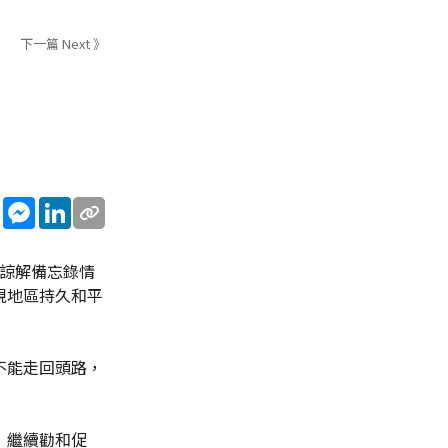
下一篇 Next 》
sApp
WeChat
Messenger
LinkedIn
段諒解備忘錄情
現地區持久和平
不能走回頭路，
，繼續勸和促