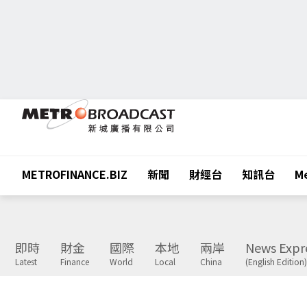
METROFINANCE.BIZ
新聞
財經台
知訊台
Me
即時
財金
國際
本地
兩岸
News Expr
Latest
Finance
World
Local
China
(English Edition)