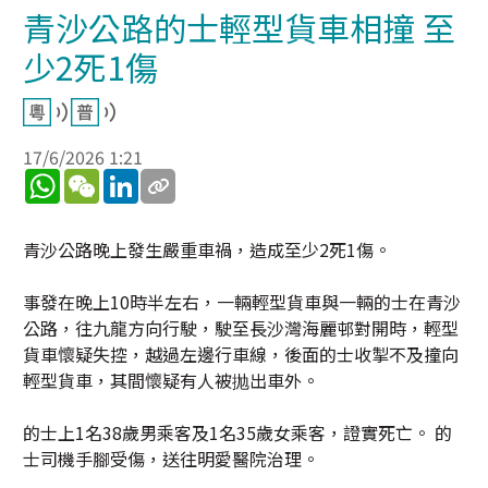
青沙公路的士輕型貨車相撞 至
少2死1傷
17/6/2026 1:21
WhatsApp
WeChat
LinkedIn
青沙公路晚上發生嚴重車禍，造成至少2死1傷。
事發在晚上10時半左右，一輛輕型貨車與一輛的士在青沙
公路，往九龍方向行駛，駛至長沙灣海麗邨對開時，輕型
貨車懷疑失控，越過左邊行車線，後面的士收掣不及撞向
輕型貨車，其間懷疑有人被抛出車外。
的士上1名38歲男乘客及1名35歲女乘客，證實死亡。 的
士司機手腳受傷，送往明愛醫院治理。