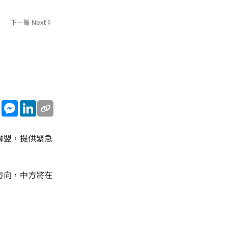
下一篇 Next 》
sApp
WeChat
Messenger
LinkedIn
聯盟，提供緊急
方向，中方將在