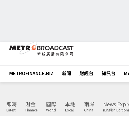
METROFINANCE.BIZ
新聞
財經台
知訊台
Me
即時
財金
國際
本地
兩岸
News Expr
Latest
Finance
World
Local
China
(English Edition)