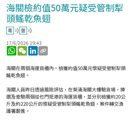
海關檢約值50萬元疑受管制犁
頭鰩乾魚翅
17/6/2026 19:43
WhatsApp
WeChat
LinkedIn
​海關在兩個海運貨櫃內，檢獲約值50萬元懷疑受管制犁頭
鰩乾魚翅。
海關人員昨日透過風險評估，在葵涌海關大樓驗貨場，揀
選及查驗兩個從也門抵港的海運貨櫃，並分別檢獲約20公
斤及約220公斤的懷疑受管制犁頭鰩乾魚翅，案件轉交漁
護署跟進。