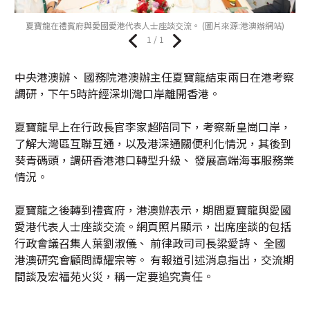
夏寶龍在禮賓府與愛國愛港代表人士座談交流。 (圖片來源:港澳辦網站)
1 / 1
中央港澳辦、 國務院港澳辦主任夏寶龍結束兩日在港考察
調研，下午5時許經深圳灣口岸離開香港。
夏寶龍早上在行政長官李家超陪同下，考察新皇崗口岸，
了解大灣區互聯互通，以及港深通關便利化情況，其後到
葵青碼頭，調研香港港口轉型升級、 發展高端海事服務業
情況。
夏寶龍之後轉到禮賓府，港澳辦表示，期間夏寶龍與愛國
愛港代表人士座談交流。網頁照片顯示，出席座談的包括
行政會議召集人葉劉淑儀、 前律政司司長梁愛詩、 全國
港澳研究會顧問譚耀宗等。 有報道引述消息指出，交流期
間談及宏福苑火災，稱一定要追究責任。