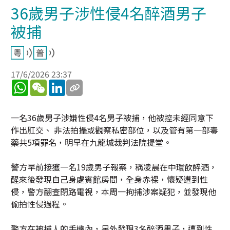
36歲男子涉性侵4名醉酒男子
被捕
17/6/2026 23:37
WhatsApp
WeChat
LinkedIn
一名36歲男子涉嫌性侵4名男子被捕，他被控未經同意下
作出肛交、 非法拍攝或觀察私密部位，以及管有第一部毒
藥共5項罪名，明早在九龍城裁判法院提堂。
警方早前接獲一名19歲男子報案，稱凌晨在中環飲醉酒，
醒來後發現自己身處賓館房間，全身赤裸，懷疑遭到性
侵，警方翻查閉路電視，本周一拘捕涉案疑犯，並發現他
偷拍性侵過程。
警方在被捕人的手機內，另外發現3名醉酒男子，遭到性