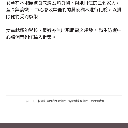
女童在本地無進食未經煮熟食物，與她同住的三名家人，
至今無病徵。 中心會收集他們的糞便樣本進行化驗，以排
除他們受到感染。
女童就讀的學校，最近亦無出現腸胃炎爆發。 衞生防護中
心將個案列作輸入個案。
生成式人工智能創建內容免責聲明
|
智慧財產權聲明
|
使用者責任