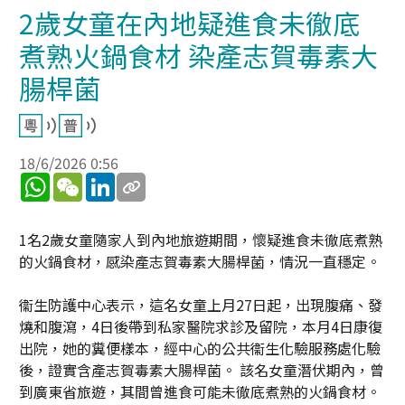
2歲女童在內地疑進食未徹底
煮熟火鍋食材 染產志賀毒素大
腸桿菌
18/6/2026 0:56
WhatsApp
WeChat
LinkedIn
1名2歲女童隨家人到內地旅遊期間，懷疑進食未徹底煮熟
的火鍋食材，感染產志賀毒素大腸桿菌，情況一直穩定。
衞生防護中心表示，這名女童上月27日起，出現腹痛、發
燒和腹瀉，4日後帶到私家醫院求診及留院，本月4日康復
出院，她的糞便樣本，經中心的公共衞生化驗服務處化驗
後，證實含產志賀毒素大腸桿菌。 該名女童潛伏期內，曾
到廣東省旅遊，其間曾進食可能未徹底煮熟的火鍋食材。