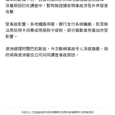
深層原因仍在調查中，暫時無證據表明事故涉及外界惡意
攻擊
受事故影響，多地鐵路停運，銀行支付系統癱瘓，民眾無
法用信用卡消費或用提款卡提款，部分電動車充電站亦受
影響。
澳洲總理阿爾巴尼斯說，今次斷網事故令人深感擔憂，政
府將與澳洲電信公司共同調查事故原因。
生成式人工智能創建內容免責聲明
|
智慧財產權聲明
|
使用者責任