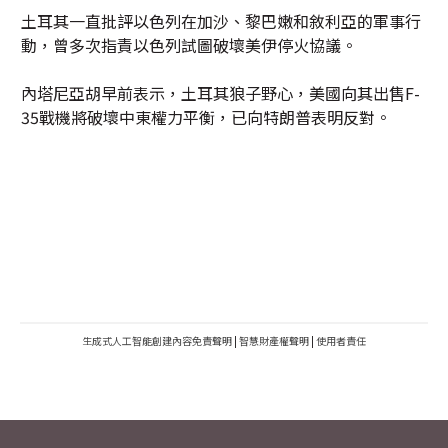
土耳其一直批評以色列在加沙、黎巴嫩和敘利亞的軍事行
動，曾多次指責以色列試圖破壞美伊停火協議。
內塔尼亞胡早前表示，土耳其狼子野心，美國向其出售F-
35戰機將破壞中東權力平衡，已向特朗普表明反對。
生成式人工智能創建內容免責聲明
|
智慧財產權聲明
|
使用者責任