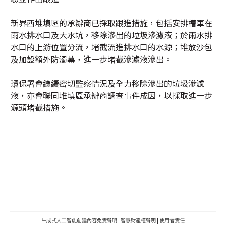
新界西堆填區的承辦商已採取跟進措施，包括安排槽車在
雨水排水口及大水坑，移除滲出的垃圾滲濾液；於雨水排
水口的上游位置分流，堵截流進排水口的水源；堆放沙包
及加設額外防濁幕，進一步堵截滲濾液滲出。
環保署會繼續密切監察情況及全力移除滲出的垃圾滲濾
液，亦會聯同堆填區承辦商調查事件成因，以採取進一步
源頭堵截措施。
生成式人工智能創建內容免責聲明
|
智慧財產權聲明
|
使用者責任