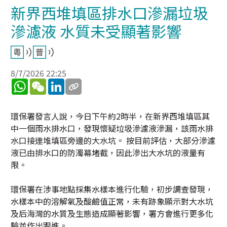
新界西堆填區排水口滲漏垃圾
滲濾液 水質未受顯著影響
8/7/2026 22:25
WhatsApp
WeChat
LinkedIn
環保署發言人說，今日下午約2時半，在新界西堆填區其
中一個雨水排水口，發現懷疑垃圾滲濾液滲漏，該雨水排
水口接連堆填區旁邊的大水坑。 按目前評估，大部分滲濾
液已由排水口的防濁幕堵截，因此滲出大水坑的液量有
限。
環保署在涉事地點採集水樣本進行化驗，初步調查發現，
水樣本中的溶解氧及酸鹼值正常，未有跡象顯示對大水坑
及后海灣的水質及生態造成顯著影響，署方會進行更多化
驗並作出跟進。