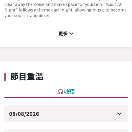
clear away the noise and make space for yourself? "Music All
Night" follows a theme each night, allowing music to become
your soul's tranquilizer.
更多
節目重溫
收聽
08/08/2026