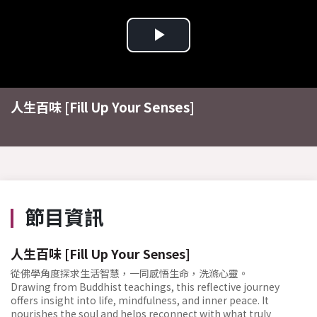
Play
Video
人生百味 [Fill Up Your Senses]
節目資訊
人生百味 [Fill Up Your Senses]
從佛學角度探求生活智慧，一同感悟生命，洗滌心靈。
Drawing from Buddhist teachings, this reflective journey
offers insight into life, mindfulness, and inner peace. It
nourishes the soul and helps reconnect with what truly